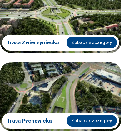
Trasa
Zwierzyniecka
Zobacz szczegóły
Trasa
Pychowicka
Zobacz szczegóły