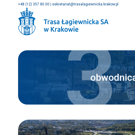
+48 (12) 357 80 00
|
sekretariat@trasalagiewnicka.krakow.pl
3
obwodnic