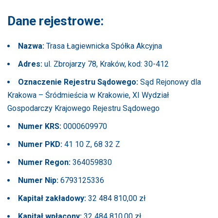
Dane rejestrowe:
Nazwa:
Trasa Łagiewnicka Spółka Akcyjna
Adres:
ul. Zbrojarzy 78, Kraków, kod: 30-412
Oznaczenie Rejestru Sądowego:
Sąd Rejonowy dla
Krakowa – Śródmieścia w Krakowie, XI Wydział
Gospodarczy Krajowego Rejestru Sądowego
Numer KRS:
0000609970
Numer PKD:
41 10 Z, 68 32 Z
Numer Regon:
364059830
Numer Nip:
6793125336
Kapitał zakładowy:
32 484 810,00 zł
Kapitał wpłacony:
32 484 810,00 zł