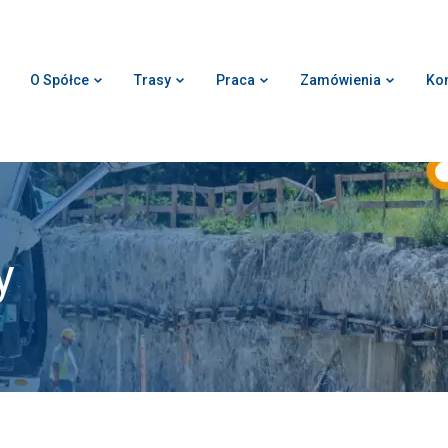
O Spółce
Trasy
Praca
Zamówienia
Kon
y