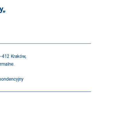
y„
0-412 Kraków,
rmalne.
pondencyjny