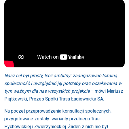
Nasz cel był prosty, lecz ambitny: zaangażować lokalną
społeczność i uwzględnić jej potrzeby oraz oczekiwania w
tym ważnym dla nas wszystkich projekcie
– mówi Mariusz
Piątkowski, Prezes Spółki Trasa Łagiewnicka SA.
Na poczet przeprowadzenia konsultacji społecznych,
przygotowane zostały warianty przebiegu Tras
Pychowickiej i Zwierzynieckiej. Żaden z nich nie był