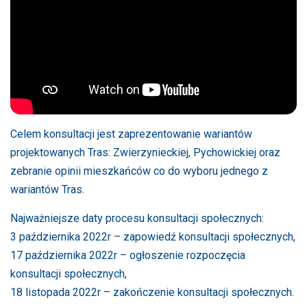
Celem konsultacji jest zaprezentowanie wariantów
projektowanych Tras: Zwierzynieckiej, Pychowickiej oraz
zebranie opinii mieszkańców co do wyboru jednego z
wariantów Tras.
Najważniejsze daty procesu konsultacji społecznych:
3 października 2022r – zapowiedź konsultacji społecznych,
17 października 2022r – ogłoszenie rozpoczęcia
konsultacji społecznych,
18 listopada 2022r – zakończenie konsultacji społecznych.