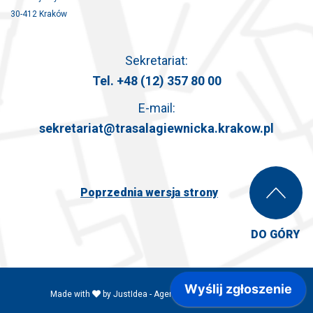
30-412 Kraków
Sekretariat:
Tel.
+48 (12) 357 80 00
E-mail:
sekretariat@trasalagiewnicka.krakow.pl
Poprzednia wersja strony
DO GÓRY
Made with
by
JustIdea
-
Agencja Reklamowa Kraków