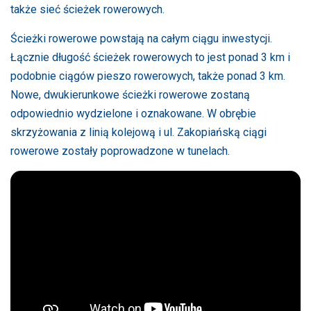
także sieć ścieżek rowerowych.
Ścieżki rowerowe powstają na całym ciągu inwestycji.
Łącznie długość ścieżek rowerowych to jest ponad 3 km i
podobnie ciągów pieszo rowerowych, także ponad 3 km.
Nowe, dwukierunkowe ścieżki rowerowe zostaną
odpowiednio wydzielone i oznakowane. W obrębie
skrzyżowania z linią kolejową i ul. Zakopiańską ciągi
rowerowe zostały poprowadzone w tunelach.