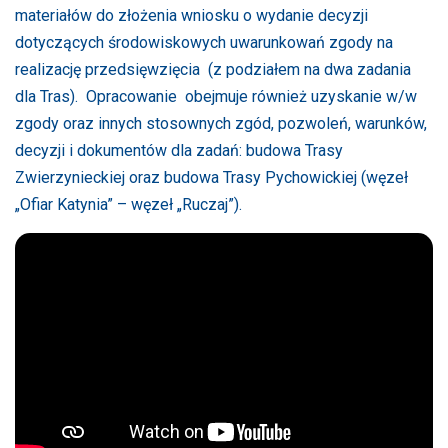
materiałów do złożenia wniosku o wydanie decyzji
dotyczących środowiskowych uwarunkowań zgody na
realizację przedsięwzięcia (z podziałem na dwa zadania
dla Tras). Opracowanie obejmuje również uzyskanie w/w
zgody oraz innych stosownych zgód, pozwoleń, warunków,
decyzji i dokumentów dla zadań: budowa Trasy
Zwierzynieckiej oraz budowa Trasy Pychowickiej (węzeł
„Ofiar Katynia” – węzeł „Ruczaj”).